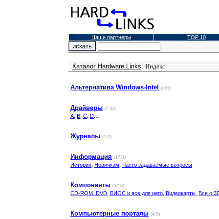
Наши партнеры
TOP 10
Каталог Hardware Links
:
Индекс
Альтернатива Windows-Intel
(3/0)
Драйверы
(7/26)
,
,
,
...
A
B
C
D
Журналы
(7/0)
Информация
(17/3)
,
,
История
Новичкам
Часто задаваемые вопросы
Компоненты
(3/10)
,
,
,
CD-ROM, DVD
БИОС и все для него
Видеокарты
Все о 3
Компьютерные порталы
(4/0)