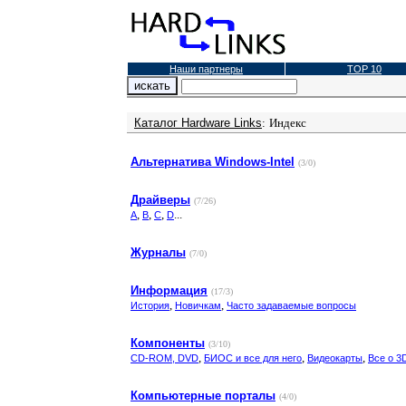
Наши партнеры
TOP 10
Каталог Hardware Links
:
Индекс
Альтернатива Windows-Intel
(3/0)
Драйверы
(7/26)
,
,
,
...
A
B
C
D
Журналы
(7/0)
Информация
(17/3)
,
,
История
Новичкам
Часто задаваемые вопросы
Компоненты
(3/10)
,
,
,
CD-ROM, DVD
БИОС и все для него
Видеокарты
Все о 3
Компьютерные порталы
(4/0)